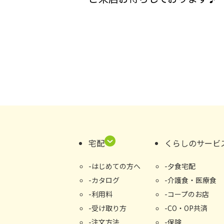
宅配
くらしのサービ
はじめての⽅へ
夕食宅配
カタログ
介護食・医療食
利用料
コープのお店
受け取り⽅
CO・OP共済
注文方法
保険