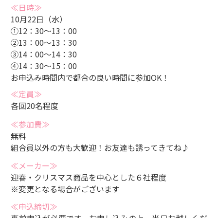
≪日時≫
10月22日（水）
①12：30～13：00
②13：00～13：30
③14：00～14：30
④14：30～15：00
お申込み時間内で都合の良い時間に参加OK！
≪定員≫
各回20名程度
≪参加費≫
無料
組合員以外の方も大歓迎！お友達も誘ってきてね♪
≪メーカー≫
迎春・クリスマス商品を中心とした６社程度
※変更となる場合がございます
≪申込締切≫