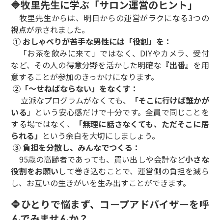
🔷
牧里先生に学ぶ「サロン運営のヒント」
牧里先生からは、明日からの運営がラクになる3つの
視点が示されました。
① おしゃべりが苦手な男性には「役割」を：
「お茶を飲みに来て」ではなく、DIYやカメラ、受付
など、その人の得意分野を活かした明確な
『出番』
を用
意することが参加のきっかけになります。
②「～せねばならない」をなくす：
立派なプログラムがなくても、
「そこに行けば誰かが
いる
」という安心感だけで十分です。全員で同じことを
する場ではなく、
「無理に話さなくても、ただそこに居
られる」
という余白を大切にしましょう。
③ 負担を分散し、みんなでつくる：
95歳の高齢者であっても、買い出しや会計など
小さな
役割をお願い
して巻き込むことで、運営側の負担を減ら
し、お互いの生きがいを生み出すことができます。
🔷ひとりで悩まず、コープアドバイザーを呼
んでみませんか？