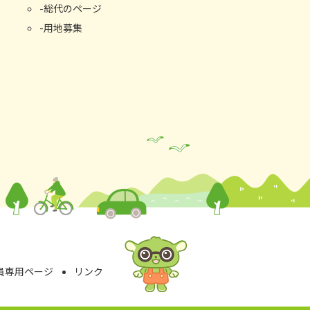
総代のページ
用地募集
員専⽤ページ
リンク