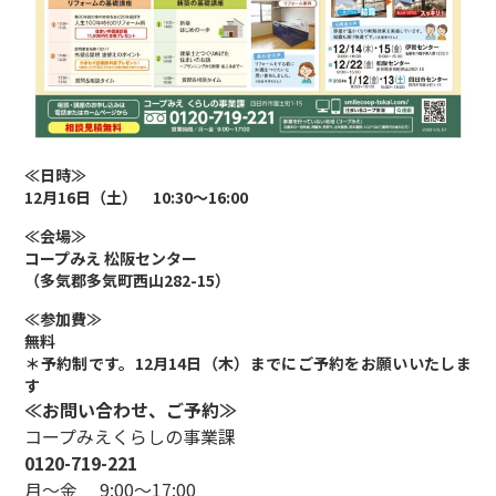
≪日時≫
1
2
月16日（土）
10:30～16:00
≪会場≫
コープみえ 松阪センター
（多気郡多気町西山282-15）
≪参加費≫
無料
＊予約制です。
12月14日（木）
までにご予約をお願いいたしま
す
≪お問い合わせ、ご予約≫
コープみえくらしの事業課
0120-719-221
月～金 9:00～17:00