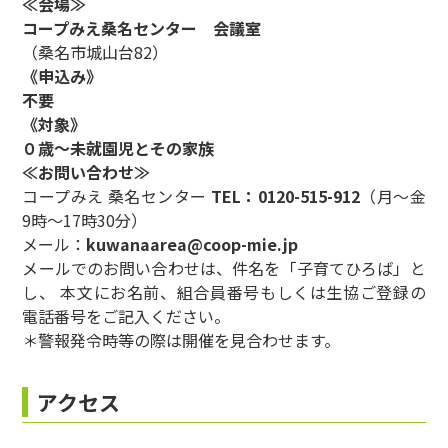
≪会場≫
コープみえ桑名センター 会議室
（桑名市城山台82）
《申込み》
不要
《対象》
０歳～未就園児とその家族
≪お問い合わせ≫
コープみえ 桑名センター
TEL：0120-515-912
（月～金
9時～17時30分）
メール：
kuwanaarea@coop-mie.jp
メールでのお問い合わせは、件名を「子育てひろば」と
し、 本文にお名前、組合員番号もしくは生協ご登録の
電話番号をご記入ください。
＊警報発令時等の際は開催を見合わせます。
アクセス