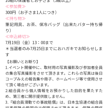
10組の保護者とお子さま（5歳以上）
≪参加費≫
300円（お子さま1人につき）
≪持ち物≫
筆記用具、お茶、保冷バッグ（出来たバター持ち帰
り）
≪申込締切≫
7月19日（金）13：00まで
＊当選者のみ7月25日までにおハガキでお知らせしま
す
【お願いとお断り】
1.イベント開催中に、取材用の写真撮影及び参加者全員
の集合写真撮影をさせて頂きます。これらの写真は後日
コープみえの報告集や冊子、ホームページ等で使用させ
て頂く場合がございます。
2.組合員から個人情報をお預かりした目的を果たすた
め、第三者に開示提供致しません。
3.『組合員滑動での事故賠償』は、日本生協連の組合員
行事保険の範囲内で保障させて頂きます。保険の関係