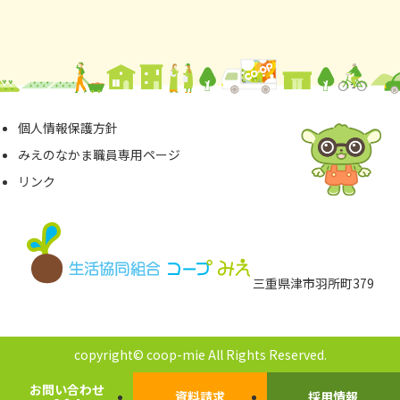
個⼈情報保護⽅針
みえのなかま職員専⽤ページ
リンク
三重県津市⽻所町379
copyright© coop-mie All Rights Reserved.
お問い合わせ
資料請求
採用情報