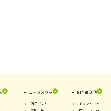
ス
コープの商品
組合員活動
商品づくり
イベントニュース
産地交流
平和・ユニセフ