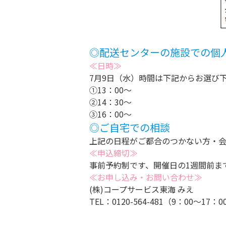
◎配送センターの施設での個
≪日時≫
7月9日（水）時間は下記からお選び
①13：00～
②14：30～
③16：00～
◎ご自宅での相談
上記の日程がご都合のつかない方・会
≪申込締切≫
事前予約制です、開催日の1週間前ま
≪お申し込み・お問い合わせ≫
(株)コープサービス東海 みえ
TEL：0120-564-481（9：00～17