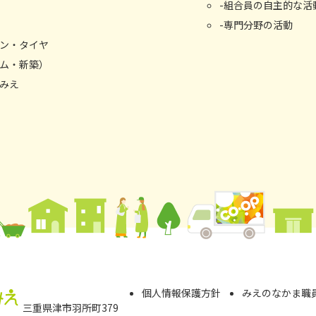
組合員の自主的な活
専門分野の活動
ン・タイヤ
ム・新築）
みえ
個⼈情報保護⽅針
みえのなかま職
三重県津市⽻所町379