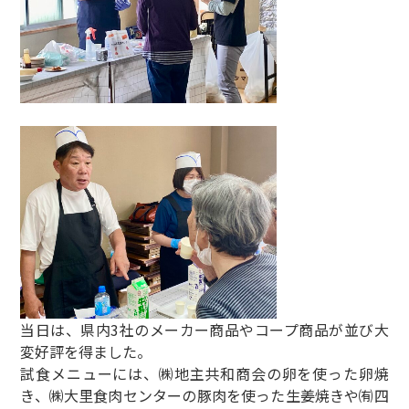
当日は、県内3社のメーカー商品やコープ商品が並び大
変好評を得ました。
試食メニューには、㈱地主共和商会の卵を使った卵焼
き、㈱大里食肉センターの豚肉を使った生姜焼きや㈲四