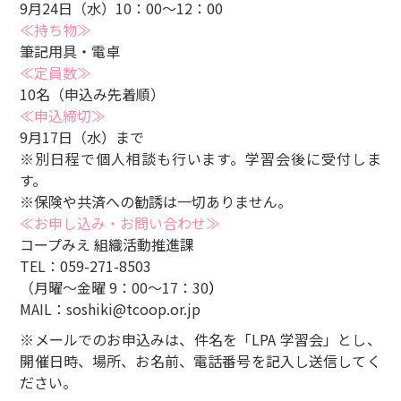
9月24日（水）10：00～12：00
≪持ち物≫
筆記用具・電卓
≪定員数≫
10名（申込み先着順）
≪申込締切≫
9月17日（水）まで
※別日程で個人相談も行います。学習会後に受付しま
す。
※保険や共済への勧誘は一切ありません。
≪お申し込み・お問い合わせ≫
コープみえ 組織活動推進課
TEL：059-271-8503
（月曜～金曜 9：00～17：30
）
MAIL：
soshiki@tcoop.or.jp
※メールでのお申込みは、件名を「LPA 学習会」とし、
開催日時、場所、お名前、電話番号を記入し送信してく
ださい。