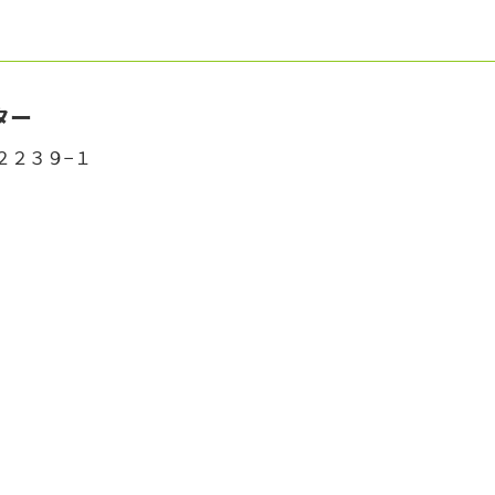
ター
川２２３９−１