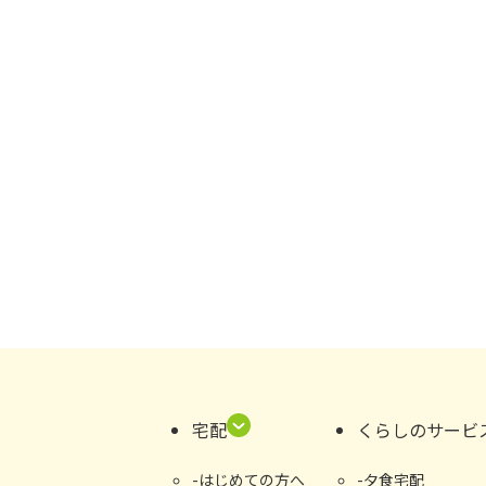
宅配
くらしのサービ
はじめての⽅へ
夕食宅配