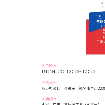
≪日時≫
1月24日（金）10：00～12：00
≪会場≫
らいむの丘 会議室（桑名市星川2239
≪講師≫
水谷 仁美（育休後アドバイザー）