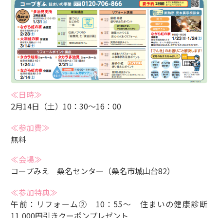
≪日時≫
2月14日（土）10：30～16：00
≪参加費≫
無料
≪会場≫
コープみえ 桑名センター（桑名市城山台82）
≪参加特典≫
午前：リフォーム② 10：55～ 住まいの健康診断
11,000円引きクーポンプレゼント