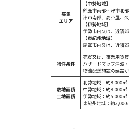
【中勢地域】
鈴鹿市南部～津市北部
募集
津市南部、高茶屋、久
エリア
【伊勢地域】
伊勢市内又は、近隣郊
【東紀州地域】
尾鷲市内又は、近隣郊
売買又は、事業用賃貸
物件条件
ハザードマップ津波・
物流配送施設の建設が
北勢地域 約8,000㎡（
敷地面積
中勢地域：約8,000㎡（
土地面積
伊勢地域：約5,000㎡（
東紀州地域：約3,000