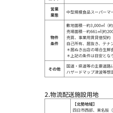
営業
中型規模食品スーパーマ
業態
敷地面積…約3,000㎡（約
売場面積…約661㎡(約20
物件
売買、事業用賃貸借契約
条件
自己所有、居抜き、テナ
＊居ぬき出店の場合生鮮
＊上記の条件は目安とな
国道・県道等の主要道路
その他
ハザードマップ津波等想
2.物流配送施設用地
【北勢地域】
四日市西部、東名阪（