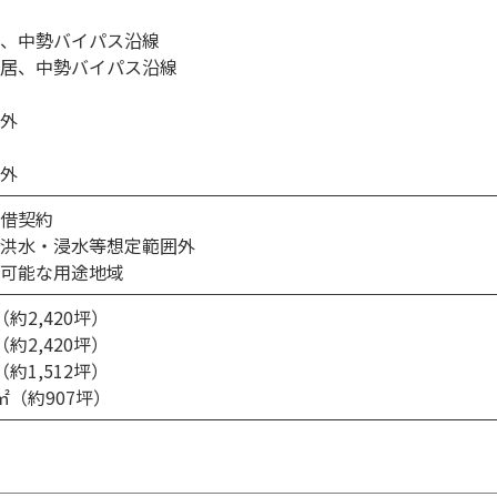
、中勢バイパス沿線
居、中勢バイパス沿線
外
外
借契約
洪水・浸水等想定範囲外
可能な用途地域
約2,420坪）
約2,420坪）
約1,512坪）
㎡（約907坪）