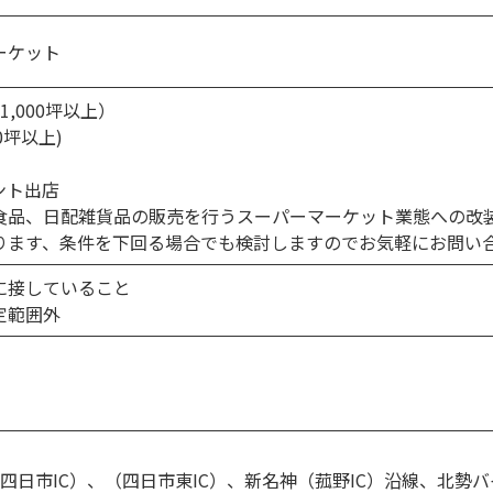
ーケット
1,000坪以上）
0坪以上)
ント出店
食品、日配雑貨品の販売を行うスーパーマーケット業態への改
ります、条件を下回る場合でも検討しますのでお気軽にお問い
に接していること
定範囲外
四日市IC）、（四日市東IC）、新名神（菰野IC）沿線、北勢