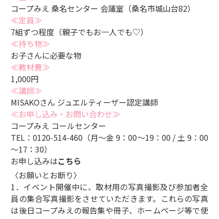
コープみえ 桑名センター 会議室（桑名市城山台82）
≪定員≫
7組ずつ程度（親子でもお一人でも♡）
≪持ち物≫
お子さんに必要な物
≪教材費≫
1,000円
≪講師≫
MISAKOさん ジュエルティーザー認定講師
≪お申し込み・お問い合わせ≫
コープみえ コールセンター
TEL：0120-514-460（月～金 9：00～19：00 / 土 9：00
～17：30）
お申し込みは
こちら
〈お願いとお断り〉
1．イベント開催中に、取材用の写真撮影及び参加者全
員の集合写真撮影をさせていただきます。これらの写真
は後日コープみえの報告集や冊子、ホームページ等で使