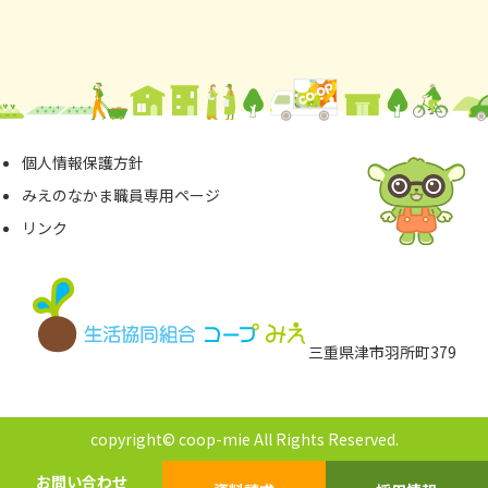
個⼈情報保護⽅針
みえのなかま職員専⽤ページ
リンク
三重県津市⽻所町379
copyright© coop-mie All Rights Reserved.
お問い合わせ