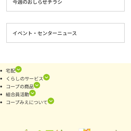
今週のおしらせチラシ
イベント・センターニュース
全体
宅配
くらしのサービス
🔷
原材料検索
コープの商品
📚
平和絵本を貸し出ししています
組合員活動
コープみえについて
コープサークルのご案内
2025年度後期 定期講座～生徒さん募集の案内～
2026年度前期 定期講座～生徒さん募集の案内～