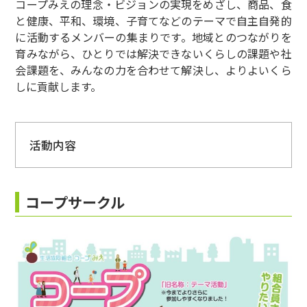
コープみえの理念・ビジョンの実現をめざし、商品、食
と健康、平和、環境、子育てなどのテーマで自主自発的
に活動するメンバーの集まりです。地域とのつながりを
育みながら、ひとりでは解決できないくらしの課題や社
会課題を、みんなの力を合わせて解決し、よりよいくら
しに貢献します。
活動内容
組合員
コープサークル
5名以上
活動について
対象となる活動は、次の要件をすべて満たすもの
です。
１）活動内容（以下のいずれかを主なテーマとし