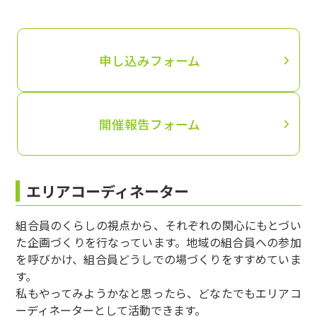
れのある活動でないこと。
2名以上（組合員が2名いれば、組合員でない方も
９）その他、生協の組合員活動として相応しくな
ご一緒に活動できます。）
いと判断された活動についてはその対象から除外
する。
申し込みフォーム
補助費
活動のしくみについて
活動にかかった費用（上限3,000円）
（１）登録期間について
開催報告フォーム
報告書
活動期間は３月１日から翌年の2月20日です。活動
活動後、2週間以内にご提出ください。
を継続する場合は、毎年、更新する必要がありま
す。
登録活動期間
エリアコーディネーター
活動頻度は、1か月1回以上、定期的かつ継続的な
上期 ３月21日～9月20日（3月上旬から募集）
開催を原則とします。やむを得ない事情等がある
組合員のくらしの視点から、それぞれの関心にもとづい
下期 9月21日～3月20日（9月上旬から募集）
場合は、その限りではありません。
た企画づくりを行なっています。地域の組合員への参加
※ひとりが登録できるのは、半期に１回。
コープシップ（コープフレンズ）の登録にはコー
を呼びかけ、組合員どうしでの場づくりをすすめていま
※ひとりが複数の活動に参加することはできませ
プシップ(コープフレンズ)活動登録(継続)申請書の
す。
ん。
提出とコープみえの承認が必要です。
私もやってみようかなと思ったら、どなたでもエリアコ
※代表者が事前にお申込みください。
ーディネーターとして活動できます。