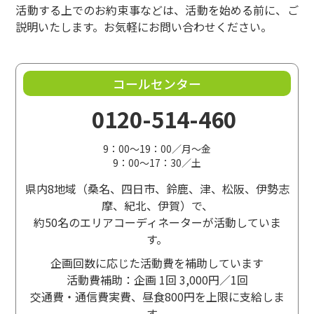
（２）活動の補助費（活動費）について
活動する上でのお約束事などは、活動を始める前に、ご
説明いたします。お気軽にお問い合わせください。
活動費は、かかった費用と交通費の実費分のみと
します。年度初めに活動計画を提出していただ
き、その計画に基づいて一括して振り込みます。
コールセンター
余った活動費は年度末（2月）にコープみえへ全額
返金します。
0120-514-460
活動費は活動に対して支払います。個人に対して
の支払いはありません。
9：00～19：00／月～金
年間活動費について
9：00～17：30／土
活動費は年間120,000円を上限とします。（コープ
県内8地域（桑名、四日市、鈴鹿、津、松阪、伊勢志
フレンズは12,000円/年）２月20日までに年間活
摩、紀北、伊賀）で、
動・支出計画を作成して、承認を受けた後、指定
約50名のエリアコーディネーターが活動していま
口座に活動費を振り込みます。
す。
必ずしも上限額を申請する必要はありません。必
要な金額が上限に満たない場合は、活動計画書に
企画回数に応じた活動費を補助しています
その金額を記入し申請してください。ただし、申
活動費補助：企画 1回 3,000円／1回
請額が120,000円（12,000円）以内であっても、
交通費・通信費実費、昼食800円を上限に支給しま
追加申請はできません。
す。