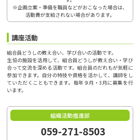
年度途中に登録した場合の「活動費」は、承認が
※企画立案・準備を職員などがおこなった場合は、
下りた翌月から2月までの期間を10,000円/月（コ
活動費が支給されない場合があります。
ープフレンズは1,000円/月）の月割りで計算しま
す。
活動費の精算は収入・支出の合計額を算出しま
講座活動
す。
活動組合員は2月20日までに「コープシップ(コー
組合員どうしの教え合い、学び合いの活動です。
プフレンズ)年間活動費精算書」の提出と、その時
生協の施設を活用して、組合員どうしが教え合い・学び
点で残っている活動費を全額、コープみえに返金
合って交流を深める活動です。組合員のだれもが気軽に
します。活動費精算書には領収書等の支出の根拠
参加できます。自分の特技や資格を活かして、講師をし
となるものを必ず添付します。根拠となるものが
ていただくこともできます。毎年９月・3月に募集を行
ない支出については、補助の対象としません。
います。
活動費の対象は以下の通りとする
大
小項
項
摘要
組織活動推進部
目
目
059-271-8503
会
施設