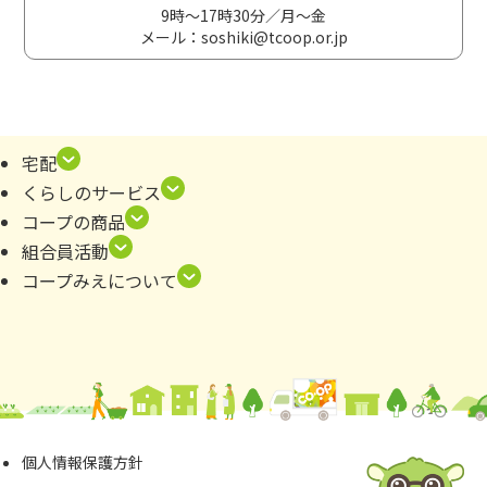
場
利用
定例会（会議）、企画
9時～17時30分／月～金
費
料
メール：soshiki@tcoop.or.jp
材料
資
費
試食品、料理講習の材料費等 講演会
料
調査
等の参加費、グループで共有する書
代
研究
籍等
宅配
費
くらしのサービス
交通
コープの商品
交
費
組合員活動基準に基づき実費を補助
組合員活動
通
通信
電話代（1通話30円）郵送代実費
コープみえについて
費
費
講
講師
師
組合員、外部、学識経験者
代
代
印
コピー・印刷代、筆記具ノート、フ
個⼈情報保護⽅針
そ
刷・
ァイル、その他の消耗品等 会議で飲