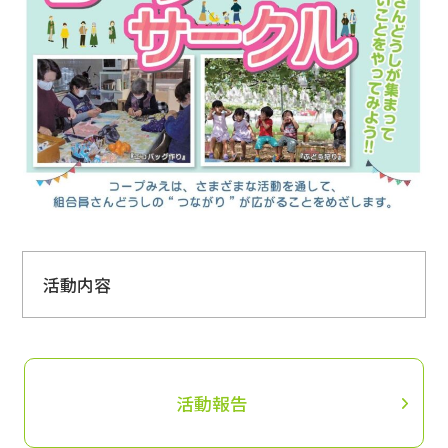
た活動であること）
商品、食と健康、平和、ユニセフ、環境、福祉、
家計、文化、食育、子育て、居場所づくり、防
災。
２）組合員5名以上が登録・参加し、継続的な活動
であること。
３）活動は「コープみえ」の名前で行います。
４）商品や活動を通じてくらしの課題を一緒に解
決する仲間（年間5名目安）を増やします。※コー
プフレンズに登録されたグループは任意の取り組
みとなります。
５）地域委員会を開催します。コープシップの代
活動内容
表又は副代表が参加します。
６）個人の登録数に上限はありませんが、代表の
3人以上で集まり活動することなら、何でもOK！
掛け持ちは出来ません。
（特定の宗教・政党の活動や、営利目的の活動で
７）政党活動、宗教活動、営利目的の活動でない
なく、公序良俗に反しないものとします。）
こと。
活動報告
８）法令又は公序良俗に反する、又は反するおそ
組合員