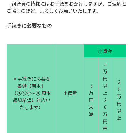
組合員の皆様にはお手数をおかけしますが、ご理解と
ご協力のほど、よろしくお願いいたします。
手続きに必要なもの
出資金
5
万
円
＊手続きに必要な
2
5
以
書類【原本】
0
万
上
（③④⑥～⑧ 原本
＊備考
万
円
2
返却希望に対応い
円
未
0
たします）
以
満
万
上
円
未