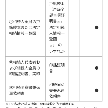
戸籍謄本
（戸籍全
部事項証
明書
⑦相続人全員の戸
※3
籍謄本または法定
●
法定相続
相続情報一覧図
人情報一
覧図
の
※2
いずれか
⑧相続人代表者お
印鑑証明
よび相続人全員の
●
書
印鑑証明書、実印
相続同意
⑨相続同意書兼返
書兼返還
●
還依頼書
依頼書
※1※2法定相続人情報一覧図は⑥と⑦で兼用可能