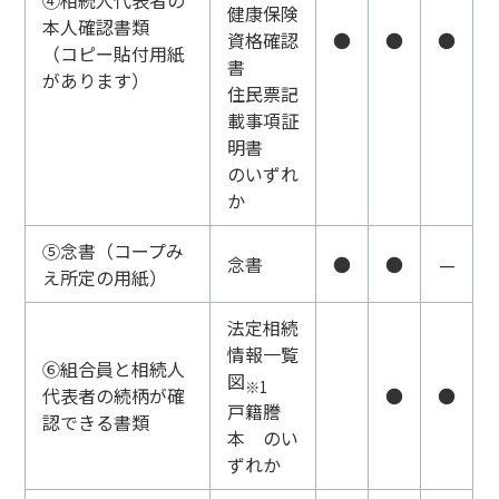
④相続人代表者の
健康保険
本人確認書類
資格確認
●
●
●
（コピー貼付用紙
書
があります）
住民票記
載事項証
明書
のいずれ
か
⑤念書（コープみ
念書
●
●
—
え所定の用紙）
法定相続
情報一覧
⑥組合員と相続人
図
※1
代表者の続柄が確
●
●
戸籍謄
認できる書類
本 のい
ずれか