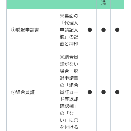
満
※裏面の
「代理人
①脱退申請書
申請記入
●
●
●
欄」の記
載と押印
※組合員
証がない
場合…脱
退申請書
の「組合
②組合員証
員証カー
●
●
●
ド等返却
確認欄」
の「な
い」に〇
を付ける