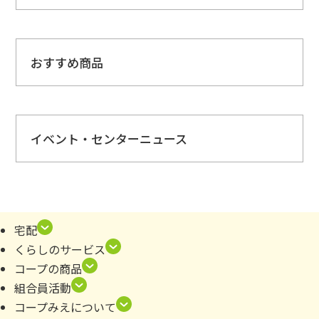
おすすめ商品
イベント・センターニュース
全体
宅配
【イベントカレンダーは
こちら
】
くらしのサービス
原材料検索のご案内
コープの商品
組合員活動
📚
平和絵本を貸し出ししています
コープみえについて