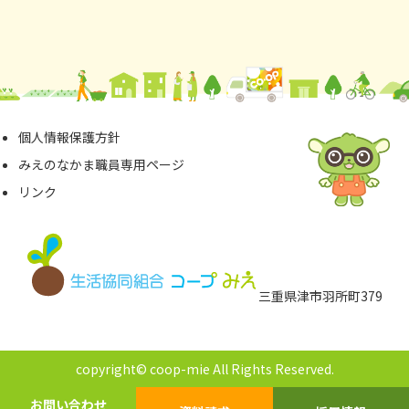
コープサークルのご案内
2025年度前期 定期講座~生徒さん募集の案内~
「2025年ハート平和行進/国民平和大行進」のご
案内
個⼈情報保護⽅針
桑名センター
みえのなかま職員専⽤ページ
リンク
フードドライブ 食品の寄付にご協力ください
（桑名福祉ヴィレッジ らいむショップ内）
6/4
子育てひろば『ふうせん』
「夕食宅配」詳細はこちら
6/9
『くらしたすけあいの会』活動会員募集
三重県津市⽻所町379
お申し込み締め切りは6月6日（金）です。
四日市センター
copyright© coop-mie All Rights Reserved.
お問い合わせ