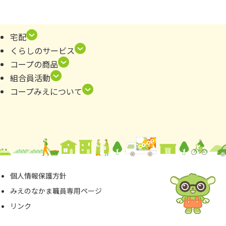
全体
宅配
【イベント
カレンダー
は
こちら
】
📚
平和絵本を貸し出ししています
くらしのサービス
コープの商品
組合員活動
桑名センター
コープみえについて
3/15
くらしたすけあいの会活動会員説明会
お申込み締め切りは3月14日（木）13:00までで
す。
3/22
くらしのお金学習会
お申込み締め切りは3月15日（金）です。
3/29
「CO・COdeカフェ」
個⼈情報保護⽅針
「くらしたすけあいの会」賛助会員募集のお知ら
みえのなかま職員専⽤ページ
せ
2024年上期講座受講生募集！
リンク
お申込み締め切りは3月22日（金）です。