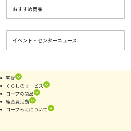
おすすめ商品
イベント・センターニュース
全体
宅配
【イベントカレンダーは
こちら
】
くらしのサービス
原材料検索のご案内
コープの商品
組合員活動
📚
平和絵本を貸し出ししています
コープみえについて
コープサークルのご案内